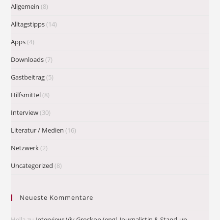
Allgemein
(8)
Alltagstipps
(14)
Apps
(4)
Downloads
(7)
Gastbeitrag
(5)
Hilfsmittel
(8)
Interview
(30)
Literatur / Medien
(16)
Netzwerk
(2)
Uncategorized
(8)
Neueste Kommentare
Hella
zu
Interview: Viv Groskop (engl. Journalistin & Stand-up-