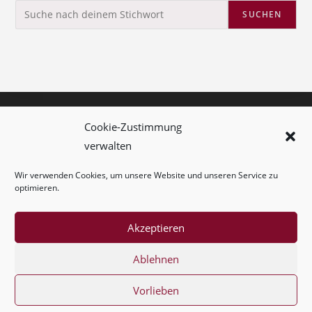
SUCHEN
Kolumne
Cookie-Zustimmung
verwalten
Kontakt
Wir verwenden Cookies, um unsere Website und unseren Service zu
Impressum
optimieren.
Cookie-Richtlinie (EU)
Akzeptieren
Ablehnen
Vorlieben