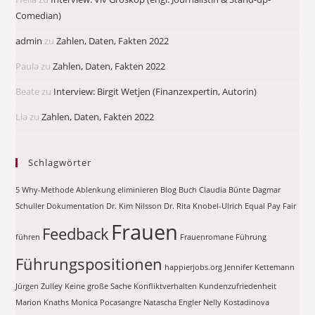
Comedian)
admin
zu
Zahlen, Daten, Fakten 2022
Paula
zu
Zahlen, Daten, Fakten 2022
Beate
zu
Interview: Birgit Wetjen (Finanzexpertin, Autorin)
Lia
zu
Zahlen, Daten, Fakten 2022
Schlagwörter
5 Why-Methode
Ablenkung eliminieren
Blog
Buch
Claudia Bünte
Dagmar
Schuller
Dokumentation
Dr. Kim Nilsson
Dr. Rita Knobel-Ulrich
Equal Pay
Fair
Frauen
Feedback
führen
Frauenromane
Führung
Führungspositionen
happierjobs.org
Jennifer Kettemann
Jürgen Zulley
Keine große Sache
Konfliktverhalten
Kundenzufriedenheit
Marion Knaths
Monica Pocasangre
Natascha Engler
Nelly Kostadinova