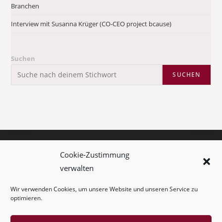
Branchen
Interview mit Susanna Krüger (CO-CEO project bcause)
Suchen
SUCHEN
Kolumne
Cookie-Zustimmung
verwalten
Kontakt
Wir verwenden Cookies, um unsere Website und unseren Service zu
Impressum
optimieren.
Cookie-Richtlinie (EU)