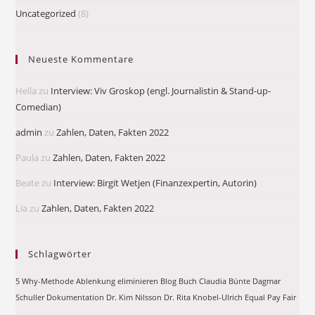
Uncategorized
(8)
Neueste Kommentare
Hella
zu
Interview: Viv Groskop (engl. Journalistin & Stand-up-
Comedian)
admin
zu
Zahlen, Daten, Fakten 2022
Paula
zu
Zahlen, Daten, Fakten 2022
Beate
zu
Interview: Birgit Wetjen (Finanzexpertin, Autorin)
Lia
zu
Zahlen, Daten, Fakten 2022
Schlagwörter
5 Why-Methode
Ablenkung eliminieren
Blog
Buch
Claudia Bünte
Dagmar
Schuller
Dokumentation
Dr. Kim Nilsson
Dr. Rita Knobel-Ulrich
Equal Pay
Fair