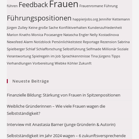
Frauen
Feedback
führen
Frauenromane
Führung
Führungspositionen
happierjobs.org
Jennifer Kettemann
Jürgen Zulley
Keine große Sache
Konfliktverhalten
Kundenzufriedenheit
Marion Knaths
Monica Pocasangre
Natascha Engler
Nelly Kostadinova
Newsfeed Alarm
Notizblock
Persönlichkeitstest
Reportage
Rezension
Sabrina
Spielberger
Schlaf
Schlafforschung
Selbstführung
Selfmade Millionär
Soziale
Verantwortung
Spielregeln im Job
Sprachkenntnisse
Tina Jürgens
Tipps
Verhandlungen
Vorbereitung
Wiebke Köhler
Zukunft
Neueste Beiträge
Finanzielle Bildung: Stärkung von Frauen in Spitzenpositionen
Weibliche Gründerinnen – Wie viele Frauen wagen die
Selbstständigkeit?
Interview mit Anastasia Barner (junge Gründerin & Autorin)
Selbstständigkeit im Jahr 2024 wagen – 6 zukunftsversprechende