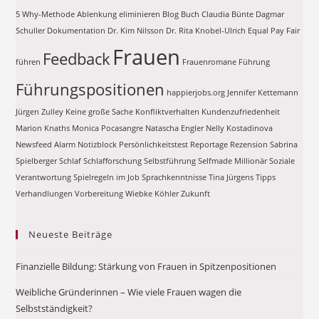
5 Why-Methode
Ablenkung eliminieren
Blog
Buch
Claudia Bünte
Dagmar
Schuller
Dokumentation
Dr. Kim Nilsson
Dr. Rita Knobel-Ulrich
Equal Pay
Fair
Frauen
Feedback
führen
Frauenromane
Führung
Führungspositionen
happierjobs.org
Jennifer Kettemann
Jürgen Zulley
Keine große Sache
Konfliktverhalten
Kundenzufriedenheit
Marion Knaths
Monica Pocasangre
Natascha Engler
Nelly Kostadinova
Newsfeed Alarm
Notizblock
Persönlichkeitstest
Reportage
Rezension
Sabrina
Spielberger
Schlaf
Schlafforschung
Selbstführung
Selfmade Millionär
Soziale
Verantwortung
Spielregeln im Job
Sprachkenntnisse
Tina Jürgens
Tipps
Verhandlungen
Vorbereitung
Wiebke Köhler
Zukunft
Neueste Beiträge
Finanzielle Bildung: Stärkung von Frauen in Spitzenpositionen
Weibliche Gründerinnen – Wie viele Frauen wagen die
Selbstständigkeit?