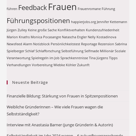
Frauen
Feedback
führen
Frauenromane
Führung
Führungspositionen
happierjobs.org
Jennifer Kettemann
Jürgen Zulley
Keine große Sache
Konfliktverhalten
Kundenzufriedenheit
Marion Knaths
Monica Pocasangre
Natascha Engler
Nelly Kostadinova
Newsfeed Alarm
Notizblock
Persönlichkeitstest
Reportage
Rezension
Sabrina
Spielberger
Schlaf
Schlafforschung
Selbstführung
Selfmade Millionär
Soziale
Verantwortung
Spielregeln im Job
Sprachkenntnisse
Tina Jürgens
Tipps
Verhandlungen
Vorbereitung
Wiebke Köhler
Zukunft
Neueste Beiträge
Finanzielle Bildung: Stärkung von Frauen in Spitzenpositionen
Weibliche Gründerinnen – Wie viele Frauen wagen die
Selbstständigkeit?
Interview mit Anastasia Barner (junge Gründerin & Autorin)
Selbstständigkeit im Jahr 2024 wagen – 6 zukunftsversprechende