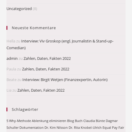
Uncategorized
(8)
Neueste Kommentare
Hella
zu
Interview: Viv Groskop (engl. Journalistin & Stand-up-
Comedian)
admin
zu
Zahlen, Daten, Fakten 2022
Paula
zu
Zahlen, Daten, Fakten 2022
Beate
zu
Interview: Birgit Wetjen (Finanzexpertin, Autorin)
Lia
zu
Zahlen, Daten, Fakten 2022
Schlagwörter
5 Why-Methode
Ablenkung eliminieren
Blog
Buch
Claudia Bünte
Dagmar
Schuller
Dokumentation
Dr. Kim Nilsson
Dr. Rita Knobel-Ulrich
Equal Pay
Fair