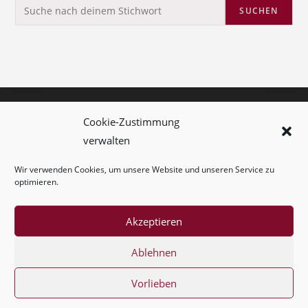
SUCHEN
Kolumne
Cookie-Zustimmung
verwalten
Kontakt
Wir verwenden Cookies, um unsere Website und unseren Service zu
Impressum
optimieren.
Cookie-Richtlinie (EU)
Akzeptieren
Ablehnen
Vorlieben