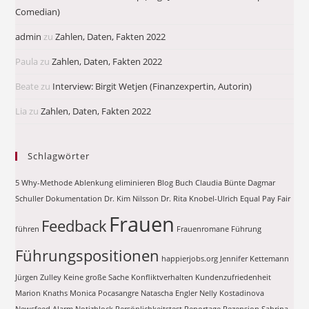
Comedian)
admin
zu
Zahlen, Daten, Fakten 2022
Paula
zu
Zahlen, Daten, Fakten 2022
Beate
zu
Interview: Birgit Wetjen (Finanzexpertin, Autorin)
Lia
zu
Zahlen, Daten, Fakten 2022
Schlagwörter
5 Why-Methode
Ablenkung eliminieren
Blog
Buch
Claudia Bünte
Dagmar
Schuller
Dokumentation
Dr. Kim Nilsson
Dr. Rita Knobel-Ulrich
Equal Pay
Fair
Frauen
Feedback
führen
Frauenromane
Führung
Führungspositionen
happierjobs.org
Jennifer Kettemann
Jürgen Zulley
Keine große Sache
Konfliktverhalten
Kundenzufriedenheit
Marion Knaths
Monica Pocasangre
Natascha Engler
Nelly Kostadinova
Newsfeed Alarm
Notizblock
Persönlichkeitstest
Reportage
Rezension
Sabrina