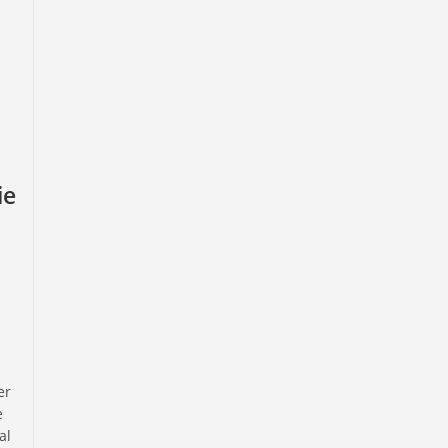
ie
er
e
al