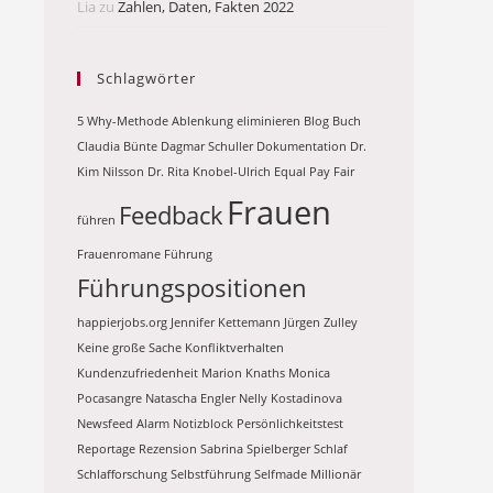
Lia
zu
Zahlen, Daten, Fakten 2022
Schlagwörter
5 Why-Methode
Ablenkung eliminieren
Blog
Buch
Claudia Bünte
Dagmar Schuller
Dokumentation
Dr.
Kim Nilsson
Dr. Rita Knobel-Ulrich
Equal Pay
Fair
Frauen
Feedback
führen
Frauenromane
Führung
Führungspositionen
happierjobs.org
Jennifer Kettemann
Jürgen Zulley
Keine große Sache
Konfliktverhalten
Kundenzufriedenheit
Marion Knaths
Monica
Pocasangre
Natascha Engler
Nelly Kostadinova
Newsfeed Alarm
Notizblock
Persönlichkeitstest
Reportage
Rezension
Sabrina Spielberger
Schlaf
Schlafforschung
Selbstführung
Selfmade Millionär