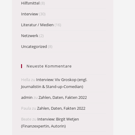
Hilfsmittel
(8)
Interview
(30)
Literatur / Medien
(16)
Netzwerk
(2)
Uncategorized
(8)
Neueste Kommentare
Hella
zu
Interview: Viv Groskop (engl.
Journalistin & Stand-up-Comedian)
admin
zu
Zahlen, Daten, Fakten 2022
Paula
zu
Zahlen, Daten, Fakten 2022
Beate
zu
Interview: Birgit Wetjen
(Finanzexpertin, Autorin)