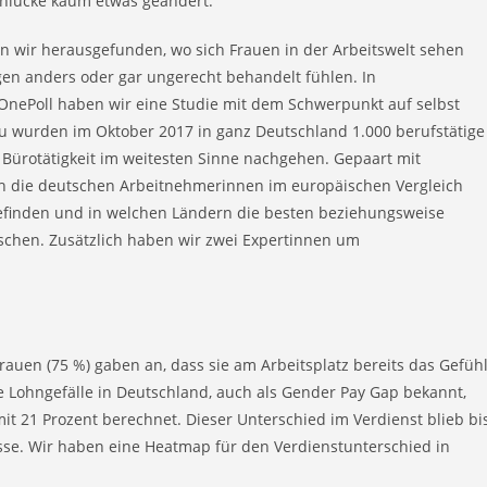
ohnlücke kaum etwas geändert.
n wir herausgefunden, wo sich Frauen in der Arbeitswelt sehen
gen anders oder gar ungerecht behandelt fühlen. In
nePoll haben wir eine Studie mit dem Schwerpunkt auf selbst
u wurden im Oktober 2017 in ganz Deutschland 1.000 berufstätige
r Bürotätigkeit im weitesten Sinne nachgehen. Gepaart mit
ich die deutschen Arbeitnehmerinnen im europäischen Vergleich
finden und in welchen Ländern die besten beziehungsweise
rschen. Zusätzlich haben wir zwei Expertinnen um
rauen (75 %) gaben an, dass sie am Arbeitsplatz bereits das Gefüh
he Lohngefälle in Deutschland, auch als Gender Pay Gap bekannt,
t 21 Prozent berechnet. Dieser Unterschied im Verdienst blieb bi
isse. Wir haben eine Heatmap für den Verdienstunterschied in