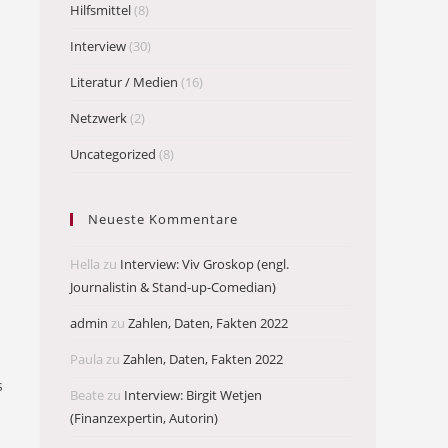
Hilfsmittel
(8)
Interview
(30)
Literatur / Medien
(16)
Netzwerk
(2)
Uncategorized
(8)
Neueste Kommentare
Hella
zu
Interview: Viv Groskop (engl.
Journalistin & Stand-up-Comedian)
admin
zu
Zahlen, Daten, Fakten 2022
l
Paula
zu
Zahlen, Daten, Fakten 2022
s
Beate
zu
Interview: Birgit Wetjen
(Finanzexpertin, Autorin)