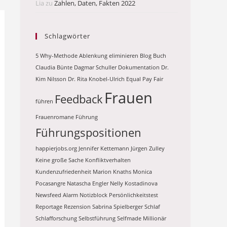
Lia
zu
Zahlen, Daten, Fakten 2022
Schlagwörter
5 Why-Methode
Ablenkung eliminieren
Blog
Buch
Claudia Bünte
Dagmar Schuller
Dokumentation
Dr.
Kim Nilsson
Dr. Rita Knobel-Ulrich
Equal Pay
Fair
Frauen
Feedback
führen
Frauenromane
Führung
Führungspositionen
happierjobs.org
Jennifer Kettemann
Jürgen Zulley
Keine große Sache
Konfliktverhalten
Kundenzufriedenheit
Marion Knaths
Monica
Pocasangre
Natascha Engler
Nelly Kostadinova
Newsfeed Alarm
Notizblock
Persönlichkeitstest
Reportage
Rezension
Sabrina Spielberger
Schlaf
Schlafforschung
Selbstführung
Selfmade Millionär