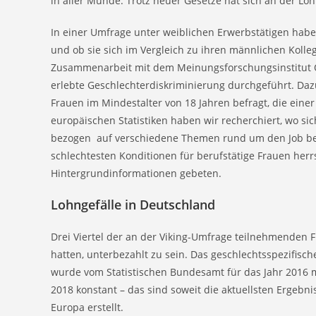
in aller Munde. Trotz neuer Gesetze hat sich an der L
In einer Umfrage unter weiblichen Erwerbstätigen habe
und ob sie sich im Vergleich zu ihren männlichen Kolle
Zusammenarbeit mit dem Meinungsforschungsinstitut O
erlebte Geschlechterdiskriminierung durchgeführt. Daz
Frauen im Mindestalter von 18 Jahren befragt, die eine
europäischen Statistiken haben wir recherchiert, wo s
bezogen auf verschiedene Themen rund um den Job be
schlechtesten Konditionen für berufstätige Frauen her
Hintergrundinformationen gebeten.
Lohngefälle in Deutschland
Drei Viertel der an der Viking-Umfrage teilnehmenden F
hatten, unterbezahlt zu sein. Das geschlechtsspezifisc
wurde vom Statistischen Bundesamt für das Jahr 2016 mi
2018 konstant – das sind soweit die aktuellsten Ergebn
Europa erstellt.