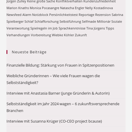
Jürgen Zulley
Keine große Sache
Konfliktverhalten
Kundenzufriedenheit
Marion Knaths
Monica Pocasangre
Natascha Engler
Nelly Kostadinova
Newsfeed Alarm
Notizblock
Persönlichkeitstest
Reportage
Rezension
Sabrina
Spielberger
Schlaf
Schlafforschung
Selbstführung
Selfmade Millionär
Soziale
Verantwortung
Spielregeln im Job
Sprachkenntnisse
Tina Jürgens
Tipps
Verhandlungen
Vorbereitung
Wiebke Köhler
Zukunft
Neueste Beiträge
Finanzielle Bildung: Stärkung von Frauen in Spitzenpositionen
Weibliche Gründerinnen – Wie viele Frauen wagen die
Selbstständigkeit?
Interview mit Anastasia Barner (junge Gründerin & Autorin)
Selbstständigkeit im Jahr 2024 wagen – 6 zukunftsversprechende
Branchen
Interview mit Susanna Krüger (CO-CEO project bcause)