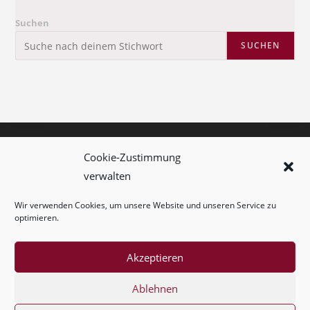
Suchen
SUCHEN
Cookie-Zustimmung
Kolumne
verwalten
Kontakt
Wir verwenden Cookies, um unsere Website und unseren Service zu
Impressum
optimieren.
Cookie-Richtlinie (EU)
Akzeptieren
Ablehnen