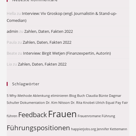
Hella
zu
Interview: Viv Groskop (engl. Journalistin & Stand-up-
Comedian)
admin
zu
Zahlen, Daten, Fakten 2022
Paula
zu
Zahlen, Daten, Fakten 2022
Beate
zu
Interview: Birgit Wetjen (Finanzexpertin, Autorin)
Lia
zu
Zahlen, Daten, Fakten 2022
Schlagwörter
5 Why-Methode
Ablenkung eliminieren
Blog
Buch
Claudia Bünte
Dagmar
Schuller
Dokumentation
Dr. Kim Nilsson
Dr. Rita Knobel-Ulrich
Equal Pay
Fair
Frauen
Feedback
führen
Frauenromane
Führung
Führungspositionen
happierjobs.org
Jennifer Kettemann