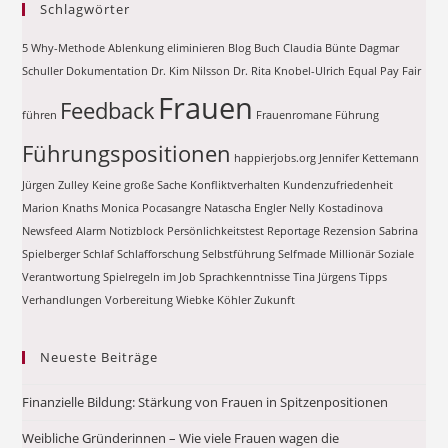
Schlagwörter
5 Why-Methode
Ablenkung eliminieren
Blog
Buch
Claudia Bünte
Dagmar
Schuller
Dokumentation
Dr. Kim Nilsson
Dr. Rita Knobel-Ulrich
Equal Pay
Fair
Frauen
Feedback
führen
Frauenromane
Führung
Führungspositionen
happierjobs.org
Jennifer Kettemann
Jürgen Zulley
Keine große Sache
Konfliktverhalten
Kundenzufriedenheit
Marion Knaths
Monica Pocasangre
Natascha Engler
Nelly Kostadinova
Newsfeed Alarm
Notizblock
Persönlichkeitstest
Reportage
Rezension
Sabrina
Spielberger
Schlaf
Schlafforschung
Selbstführung
Selfmade Millionär
Soziale
Verantwortung
Spielregeln im Job
Sprachkenntnisse
Tina Jürgens
Tipps
Verhandlungen
Vorbereitung
Wiebke Köhler
Zukunft
Neueste Beiträge
Finanzielle Bildung: Stärkung von Frauen in Spitzenpositionen
Weibliche Gründerinnen – Wie viele Frauen wagen die